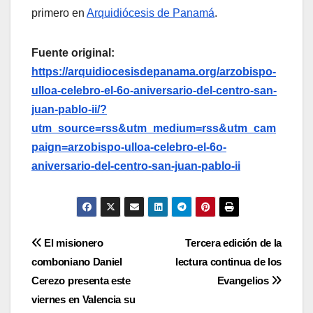
primero en
Arquidiócesis de Panamá
.
Fuente original:
https://arquidiocesisdepanama.org/arzobispo-
ulloa-celebro-el-6o-aniversario-del-centro-san-
juan-pablo-ii/?
utm_source=rss&utm_medium=rss&utm_cam
paign=arzobispo-ulloa-celebro-el-6o-
aniversario-del-centro-san-juan-pablo-ii
Navegación
El misionero
Tercera edición de la
comboniano Daniel
lectura continua de los
de
Cerezo presenta este
Evangelios
entradas
viernes en Valencia su