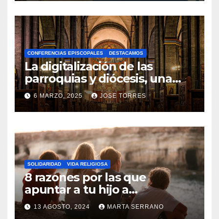
O
H
A
CONFERENCIAS EPISCOPALES
DESTACAMOS
Y
La digitalización de las
C
parroquias y diócesis, una
realidad ya para el futuro de
O
6 MARZO, 2025
JOSE TORRES
la Iglesia
M
N
E
O
N
H
T
A
A
SOLIDARIDAD
VIDA RELIGIOSA
Y
8 razones por las que
R
C
apuntar a tu hijo a
I
Catequesis
O
O
13 AGOSTO, 2024
MARTA SERRANO
M