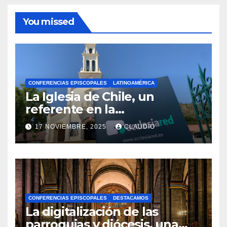
You missed
CONFERENCIAS EPISCOPALES
LATINOAMÉRICA
La Iglesia de Chile, un
referente en la
transformación digital
17 NOVIEMBRE, 2025
CLAUDIO
gracias a Ecclesiared
N
O
H
A
CONFERENCIAS EPISCOPALES
DESTACAMOS
Y
La digitalización de las
C
parroquias y diócesis, una