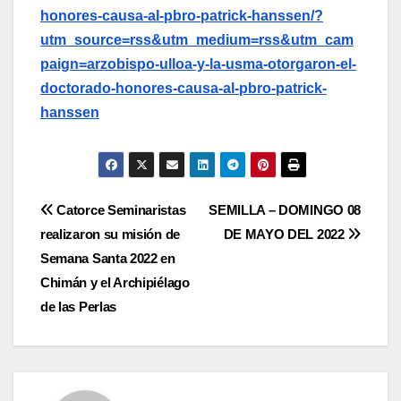
honores-causa-al-pbro-patrick-hanssen/?
utm_source=rss&utm_medium=rss&utm_cam
paign=arzobispo-ulloa-y-la-usma-otorgaron-el-
doctorado-honores-causa-al-pbro-patrick-
hanssen
Navegación
Catorce Seminaristas
SEMILLA – DOMINGO 08
realizaron su misión de
DE MAYO DEL 2022
de
Semana Santa 2022 en
entradas
Chimán y el Archipiélago
de las Perlas