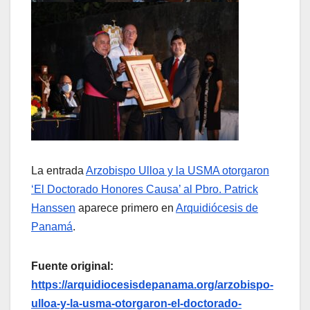
La entrada
Arzobispo Ulloa y la USMA otorgaron
‘El Doctorado Honores Causa’ al Pbro. Patrick
Hanssen
aparece primero en
Arquidiócesis de
Panamá
.
Fuente original:
https://arquidiocesisdepanama.org/arzobispo-
ulloa-y-la-usma-otorgaron-el-doctorado-