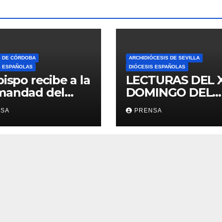
S DE CÓRDOBA
ARCHIDIÓCESIS DE SEVILLA
S ESPAÑOLAS
DIÓCESIS ESPAÑOLAS
bispo recibe a la
LECTURAS DEL 
mandad del
DOMINGO DEL
ario
TIEMPO
NSA
PRENSA
ORDINARIO (A)