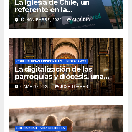
La Iglesia de Chile, un
referente en la
transformación digital
17 NOVIEMBRE, 2025
CLAUDIO
gracias a Ecclesiared
N
O
H
A
CONFERENCIAS EPISCOPALES
DESTACAMOS
Y
La digitalización de las
C
parroquias y diócesis, una
realidad ya para el futuro de
O
6 MARZO, 2025
JOSE TORRES
la Iglesia
M
N
E
O
N
H
T
A
A
SOLIDARIDAD
VIDA RELIGIOSA
Y