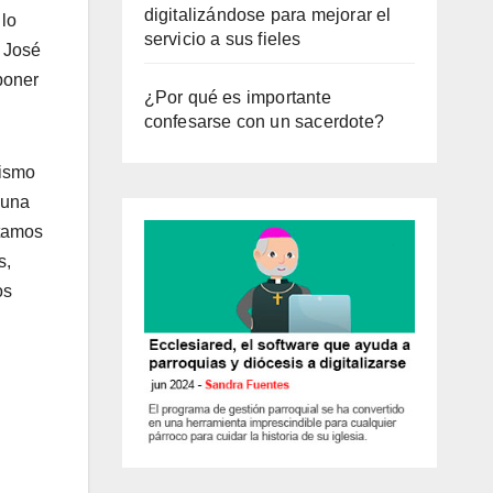
digitalizándose para mejorar el
 lo
servicio a sus fieles
, José
poner
¿Por qué es importante
confesarse con un sacerdote?
dismo
 una
stamos
s,
os