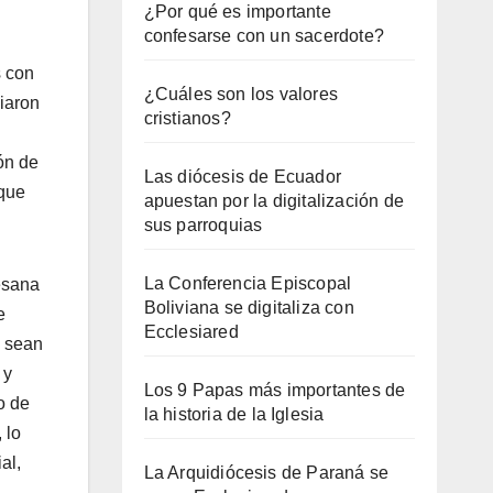
¿Por qué es importante
confesarse con un sacerdote?
s con
¿Cuáles son los valores
iaron
cristianos?
ón de
Las diócesis de Ecuador
 que
apuestan por la digitalización de
sus parroquias
La Conferencia Episcopal
cesana
Boliviana se digitaliza con
e
Ecclesiared
z sean
 y
Los 9 Papas más importantes de
o de
la historia de la Iglesia
 lo
al,
La Arquidiócesis de Paraná se