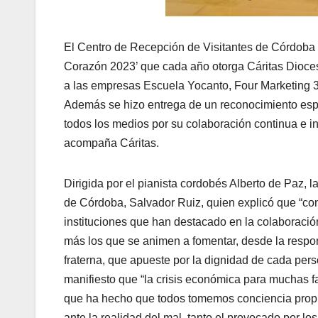
El Centro de Recepción de Visitantes de Córdoba ac
Corazón 2023’ que cada año otorga Cáritas Dioces
a las empresas Escuela Yocanto, Four Marketing 36
Además se hizo entrega de un reconocimiento espe
todos los medios por su colaboración continua e in
acompaña Cáritas.
Dirigida por el pianista cordobés Alberto de Paz, 
de Córdoba, Salvador Ruiz, quien explicó que “co
instituciones que han destacado en la colaboraci
más los que se animen a fomentar, desde la respon
fraterna, que apueste por la dignidad de cada per
manifiesto que “la crisis económica para muchas f
que ha hecho que todos tomemos conciencia propia 
ante la realidad del mal, tanto el provocado por l