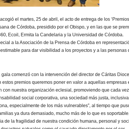
ogió el martes, 25 de abril, el acto de entrega de los ‘Premio
ana de Córdoba, presidido por el Obispo, y en las que se prem
0, Ecoil, Ermita la Candelaria y la Universidad de Córdoba.
cial a la Asociación de la Prensa de Córdoba en representaci
estimable para dar visibilidad a los proyectos y a las personas
la gala comenzó con la intervención del director de Cáritas Dio
n estos premios queremos poner en valor a aquellas empresas 
ón con nuestra organización eclesial, promoviendo que cada ve
sabilidad social corporativa, una sociedad más justa, inclusiva
sona, especialmente de los más vulnerables”, al tiempo que pus
amilias ya dura demasiado, mucho más de lo que es soportable,
de la fragilidad de nuestra condición humana, personal y soci
os desastres naturales como el causado directamente por el ser