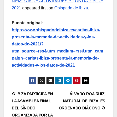
MEMORIA DE ACTIVIDADES Y LOS DATOS DE
2021
appeared first on
Obispado de Ibiza
.
Fuente original:
https://www.obispadodeibiza.es/caritas-ibiza-
presenta-la-memoria-de-actividades-y-los-
datos-de-2021/?
utm_source=rss&utm_medium=rss&utm_cam
paign=caritas-ibiza-presenta-la-memoria-de-
actividades-y-los-datos-de-2021
Navegación
IBIZA PARTICIPA EN
ÁLVARO ROA RUIZ,
LA ASAMBLEA FINAL
NATURAL DE IBIZA, ES
de
DEL SÍNODO
ORDENADO DIÁCONO
entradas
ORGANIZADA POR LA