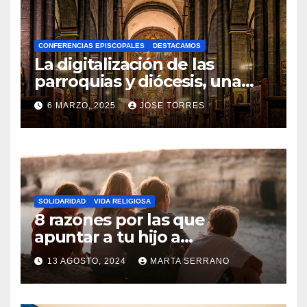
H
A
CONFERENCIAS EPISCOPALES
DESTACAMOS
Y
La digitalización de las
C
parroquias y diócesis, una
realidad ya para el futuro de
O
6 MARZO, 2025
JOSE TORRES
la Iglesia
M
N
E
O
N
H
T
A
A
SOLIDARIDAD
VIDA RELIGIOSA
Y
8 razones por las que
R
C
apuntar a tu hijo a
I
Catequesis
O
O
13 AGOSTO, 2024
MARTA SERRANO
M
S
N
E
O