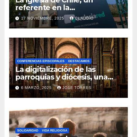
referente en la
transformación digital
17 NOVIEMBRE, 2025
CLAUDIO
gracias a Ecclesiared
N
O
H
A
CONFERENCIAS EPISCOPALES
DESTACAMOS
Y
La digitalización de las
C
parroquias y diócesis, una
realidad ya para el futuro de
O
6 MARZO, 2025
JOSE TORRES
la Iglesia
M
N
E
O
N
H
T
A
A
SOLIDARIDAD
VIDA RELIGIOSA
Y