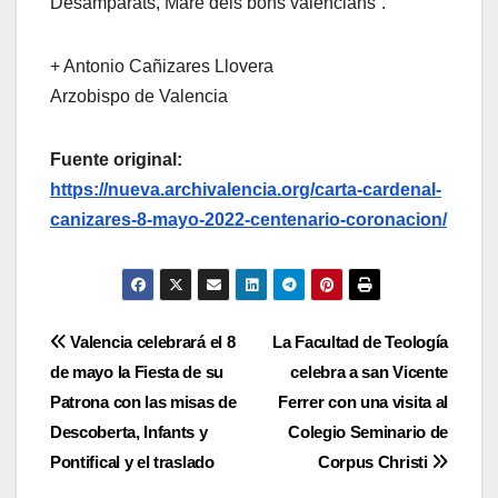
Desamparats, Mare dels bons valencians”.
+ Antonio Cañizares Llovera
Arzobispo de Valencia
Fuente original:
https://nueva.archivalencia.org/carta-cardenal-
canizares-8-mayo-2022-centenario-coronacion/
Navegación
Valencia celebrará el 8
La Facultad de Teología
de mayo la Fiesta de su
celebra a san Vicente
de
Patrona con las misas de
Ferrer con una visita al
entradas
Descoberta, Infants y
Colegio Seminario de
Pontifical y el traslado
Corpus Christi