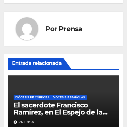
Por
Prensa
Entrada relacionada
DIÓCESIS DE CÓRDOBA
DIÓCESIS ESPAÑOLAS
El sacerdote Francisco
Ramírez, en El Espejo de la
Iglesia
PRENSA