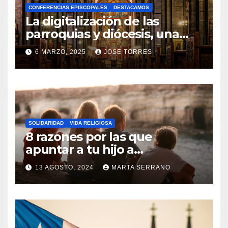
CONFERENCIAS EPISCOPALES
DESTACAMOS
Y
La digitalización de las
C
parroquias y diócesis, una
realidad ya para el futuro de
O
6 MARZO, 2025
JOSE TORRES
la Iglesia
M
N
E
O
N
H
T
A
A
SOLIDARIDAD
VIDA RELIGIOSA
Y
8 razones por las que
R
C
apuntar a tu hijo a
I
Catequesis
O
O
13 AGOSTO, 2024
MARTA SERRANO
M
S
N
E
O
N
H
T