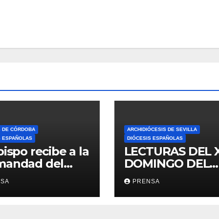
S DE CÓRDOBA
ARCHIDIÓCESIS DE SEVILLA
S ESPAÑOLAS
DIÓCESIS ESPAÑOLAS
bispo recibe a la
LECTURAS DEL 
mandad del
DOMINGO DEL
ario
TIEMPO
NSA
PRENSA
ORDINARIO (A)