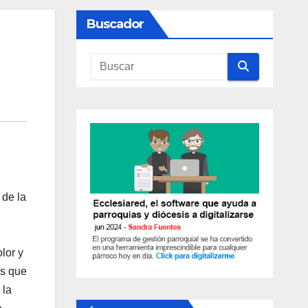
Buscador
 de la
lor y
os que
 la