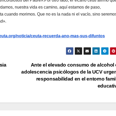
ricordiosos del Padre».Por otro lado, el vicario ceutí afirmó qu
ordamos, nuestra vida es camino, aquí estamos de paso,
 cuando morimos. Que no es la nada ni el vacío, sino seremo
ad».
uta.org/noticia/ceuta-recuerda-ano-mas-sus-difuntos
sia
Ante el elevado consumo de alcohol 
adolescencia psicólogos de la UCV urgen
responsabilidad en el entorno famil
educat