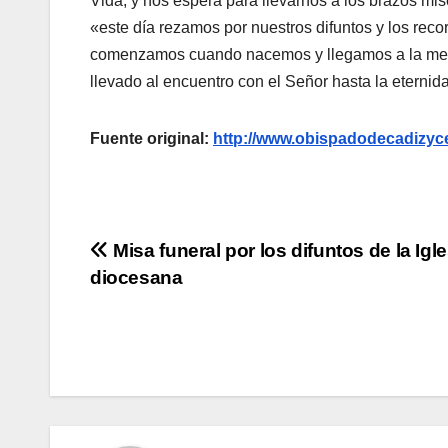
Vida, y nos espera para llevarnos a los brazos mise
«este día rezamos por nuestros difuntos y los rec
comenzamos cuando nacemos y llegamos a la meta
llevado al encuentro con el Señor hasta la eternid
Fuente original:
http://www.obispadodecadizyce
Navegación
Misa funeral por los difuntos de la Igle
diocesana
de
entradas