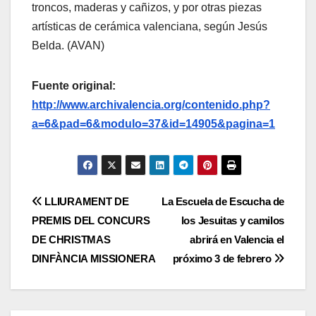
troncos, maderas y cañizos, y por otras piezas
artísticas de cerámica valenciana, según Jesús
Belda. (AVAN)
Fuente original:
http://www.archivalencia.org/contenido.php?
a=6&pad=6&modulo=37&id=14905&pagina=1
Navegación
LLIURAMENT DE
La Escuela de Escucha de
PREMIS DEL CONCURS
los Jesuitas y camilos
de
DE CHRISTMAS
abrirá en Valencia el
entradas
DINFÀNCIA MISSIONERA
próximo 3 de febrero