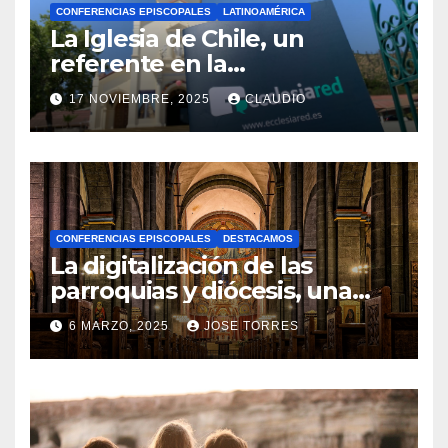
CONFERENCIAS EPISCOPALES
LATINOAMÉRICA
La Iglesia de Chile, un
referente en la
transformación digital
17 NOVIEMBRE, 2025
CLAUDIO
gracias a Ecclesiared
N
O
H
A
CONFERENCIAS EPISCOPALES
DESTACAMOS
Y
La digitalización de las
C
parroquias y diócesis, una
realidad ya para el futuro de
O
6 MARZO, 2025
JOSE TORRES
la Iglesia
M
N
E
O
N
H
T
A