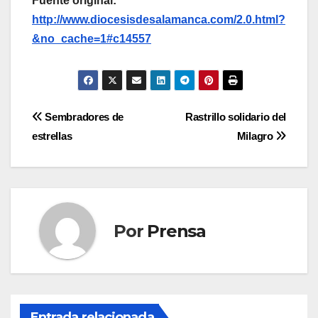
Fuente original:
http://www.diocesisdesalamanca.com/2.0.html?
&no_cache=1#c14557
Navegación
Sembradores de
Rastrillo solidario del
estrellas
Milagro
de
entradas
Por
Prensa
Entrada relacionada