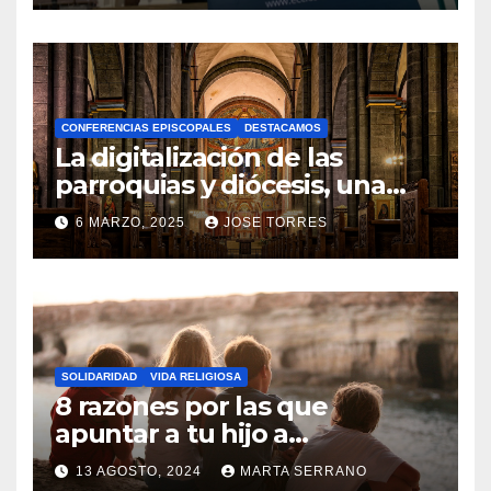
N
O
H
A
CONFERENCIAS EPISCOPALES
DESTACAMOS
Y
La digitalización de las
C
parroquias y diócesis, una
realidad ya para el futuro de
O
6 MARZO, 2025
JOSE TORRES
la Iglesia
M
N
E
O
N
H
T
A
A
SOLIDARIDAD
VIDA RELIGIOSA
Y
8 razones por las que
R
C
apuntar a tu hijo a
I
Catequesis
O
O
13 AGOSTO, 2024
MARTA SERRANO
M