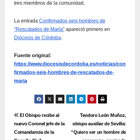
tres miembros de la comunidad.
La entrada
Confirmados seis hombres de
“Rescatados de María”
apareció primero en
Diócesis de Córdoba
.
Fuente original:
https://www.diocesisdecordoba.es/noticias/con
firmados-seis-hombres-de-rescatados-de-
maria
Navegación
El Obispo recibe al
Teodoro León Muñoz,
nuevo Coronel jefe de la
obispo auxiliar de Sevilla:
de
Comandancia de la
“Quiero ser un hombre de