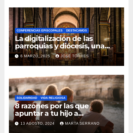
O
H
A
CONFERENCIAS EPISCOPALES
DESTACAMOS
Y
La digitalización de las
C
parroquias y diócesis, una
realidad ya para el futuro de
O
6 MARZO, 2025
JOSE TORRES
la Iglesia
M
N
E
O
N
H
T
A
A
SOLIDARIDAD
VIDA RELIGIOSA
Y
8 razones por las que
R
C
apuntar a tu hijo a
I
Catequesis
O
O
13 AGOSTO, 2024
MARTA SERRANO
M
S
N