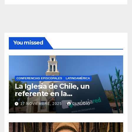
You missed
CONFERENCIAS EPISCOPALES
LATINOAMÉRICA
La Iglesia de Chile, un
referente en la
transformación digital
17 NOVIEMBRE, 2025
CLAUDIO
gracias a Ecclesiared
N
O
H