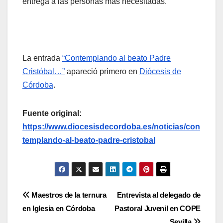
entrega a las personas más necesitadas.
La entrada
“Contemplando al beato Padre
Cristóbal…”
apareció primero en
Diócesis de
Córdoba
.
Fuente original:
https://www.diocesisdecordoba.es/noticias/con
templando-al-beato-padre-cristobal
Navegación
Maestros de la ternura
Entrevista al delegado de
en Iglesia en Córdoba
Pastoral Juvenil en COPE
de
Sevilla