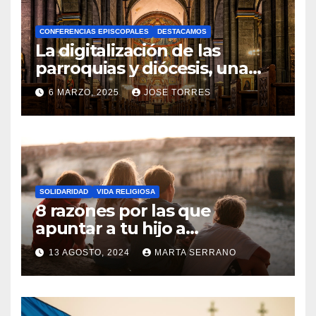
A
CONFERENCIAS EPISCOPALES
DESTACAMOS
Y
La digitalización de las
C
parroquias y diócesis, una
realidad ya para el futuro de
O
6 MARZO, 2025
JOSE TORRES
la Iglesia
M
N
E
O
N
H
T
A
A
SOLIDARIDAD
VIDA RELIGIOSA
Y
8 razones por las que
R
C
apuntar a tu hijo a
I
Catequesis
O
O
13 AGOSTO, 2024
MARTA SERRANO
M
S
N
E
O
N