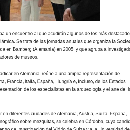
doba un encuentro al que acudirán algunos de los más destacado
slámica. Se trata de las jornadas anuales que organiza la Soci
ndada en Bamberg (Alemania) en 2005, y que agrupa a investigad
vadores de museos.
radicar en Alemania, reúne a una amplia representación de
ra, Francia, Italia, España, Hungría e, incluso, de los Estados
sentación de los especialistas en la arqueología y el arte del 
r en diferentes ciudades de Alemania, Austria, Suiza, España,
monográfico sobre mezquitas, se celebra en Córdoba, cuya candi
entro de Investigación del Vidrio de Suiza y a la Universidad de