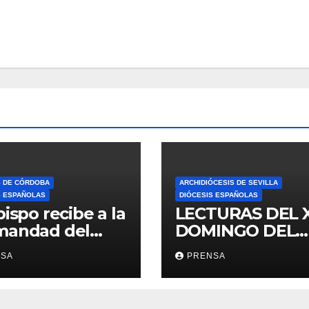
S DE CÓRDOBA
ARCHIDIÓCESIS DE SEVILLA
S ESPAÑOLAS
DIÓCESIS ESPAÑOLAS
bispo recibe a la
LECTURAS DEL 
mandad del
DOMINGO DEL
ario
TIEMPO
NSA
PRENSA
ORDINARIO (A)