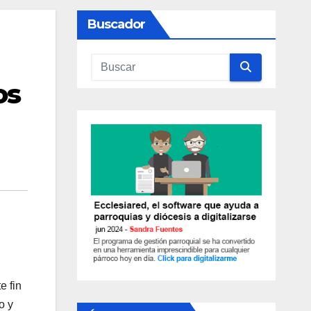
Buscador
os
e fin
o y