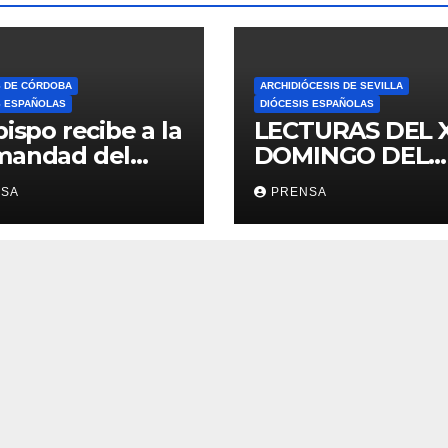
S DE CÓRDOBA
ARCHIDIÓCESIS DE SEVILLA
S ESPAÑOLAS
DIÓCESIS ESPAÑOLAS
bispo recibe a la
LECTURAS DEL 
mandad del
DOMINGO DEL
ario
TIEMPO
NSA
PRENSA
ORDINARIO (A)