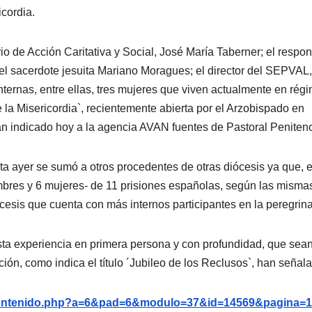
cordia.
io de Acción Caritativa y Social, José María Taberner; el respo
el sacerdote jesuita Mariano Moragues; el director del SEPVAL,
internas, entre ellas, tres mujeres que viven actualmente en rég
 la Misericordia`, recientemente abierta por el Arzobispado en
an indicado hoy a la agencia AVAN fuentes de Pastoral Penitenc
 ayer se sumó a otros procedentes de otras diócesis ya que, 
hombres y 6 mujeres- de 11 prisiones españolas, según las misma
cesis que cuenta con más internos participantes en la peregrina
 esta experiencia en primera persona y con profundidad, que sean
ión, como indica el título ´Jubileo de los Reclusos`, han señal
g/contenido.php?a=6&pad=6&modulo=37&id=14569&pagina=1