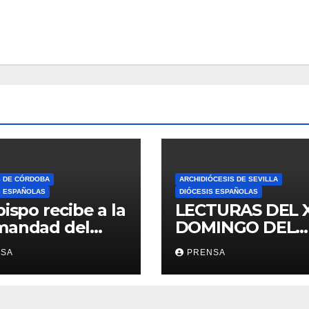
S DE CÓRDOBA
ARCHIDIÓCESIS DE SEVILLA
S ESPAÑOLAS
DIÓCESIS ESPAÑOLAS
bispo recibe a la
LECTURAS DEL 
mandad del
DOMINGO DEL
ario
TIEMPO
NSA
PRENSA
ORDINARIO (A)