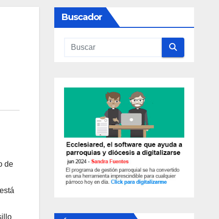
Buscador
o de
está
illo