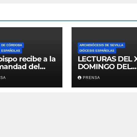
S DE CÓRDOBA
ARCHIDIÓCESIS DE SEVILLA
S ESPAÑOLAS
DIÓCESIS ESPAÑOLAS
bispo recibe a la
LECTURAS DEL 
mandad del
DOMINGO DEL
ario
TIEMPO
NSA
PRENSA
ORDINARIO (A)