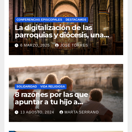
H
A
CONFERENCIAS EPISCOPALES
DESTACAMOS
Y
La digitalización de las
C
parroquias y diócesis, una
realidad ya para el futuro de
O
6 MARZO, 2025
JOSE TORRES
la Iglesia
M
N
E
O
N
H
T
A
A
SOLIDARIDAD
VIDA RELIGIOSA
Y
8 razones por las que
R
C
apuntar a tu hijo a
I
Catequesis
O
O
13 AGOSTO, 2024
MARTA SERRANO
M
S
N
E
O