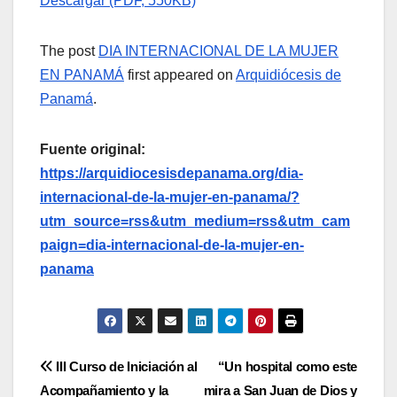
Descargar (PDF, 550KB)
The post
DIA INTERNACIONAL DE LA MUJER
EN PANAMÁ
first appeared on
Arquidiócesis de
Panamá
.
Fuente original:
https://arquidiocesisdepanama.org/dia-
internacional-de-la-mujer-en-panama/?
utm_source=rss&utm_medium=rss&utm_cam
paign=dia-internacional-de-la-mujer-en-
panama
Navegación
III Curso de Iniciación al
“Un hospital como este
Acompañamiento y la
mira a San Juan de Dios y