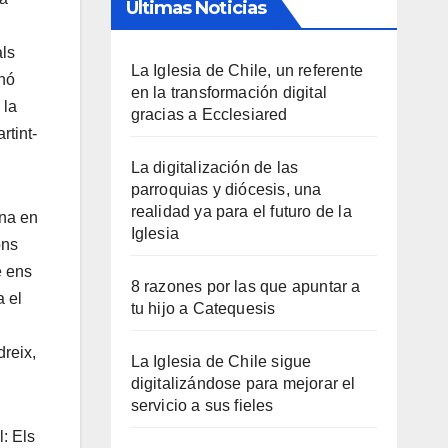
Últimas Noticias
als
La Iglesia de Chile, un referente
inó
en la transformación digital
 la
gracias a Ecclesiared
rtint-
La digitalización de las
parroquias y diócesis, una
realidad ya para el futuro de la
ina en
Iglesia
ons
e ens
8 razones por las que apuntar a
a el
tu hijo a Catequesis
dreix,
La Iglesia de Chile sigue
digitalizándose para mejorar el
servicio a sus fieles
: Els