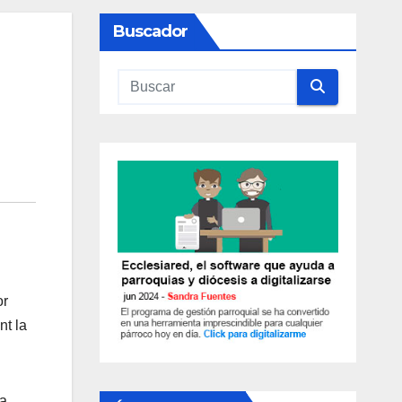
Buscador
or
nt la
 a