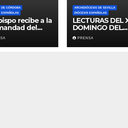
S DE CÓRDOBA
ARCHIDIÓCESIS DE SEVILLA
S ESPAÑOLAS
DIÓCESIS ESPAÑOLAS
bispo recibe a la
LECTURAS DEL 
mandad del
DOMINGO DEL
ario
TIEMPO
NSA
PRENSA
ORDINARIO (A)