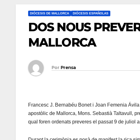
DIÓCESIS DE MALLORCA
DIÓCESIS ESPAÑOLAS
DOS NOUS PREVERE
MALLORCA
Por
Prensa
Francesc J. Bernabéu Bonet i Joan Femenia Ávila j
apostòlic de Mallorca, Mons. Sebastià Taltavull, pre
qual foren ordenats preveres el passat 9 de juliol 
Durant la cerimònia es posà de manifest la rica sim