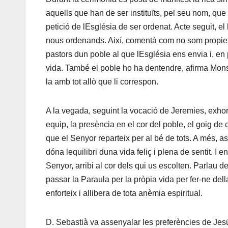
aquells que han de ser instituïts, pel seu nom, que
petició de lEsglésia de ser ordenat. Acte seguit, e
nous ordenands. Així, comentà com no som propieta
pastors dun poble al que lEsglésia ens envia i, en
vida. També el poble ho ha dentendre, afirma Mons. T
la amb tot allò que li correspon.
A la vegada, seguint la vocació de Jeremies, exhortà
equip, la presència en el cor del poble, el goig de 
que el Senyor reparteix per al bé de tots. A més, a
dóna lequilibri duna vida feliç i plena de sentit. 
Senyor, arribi al cor dels qui us escolten. Parlau d
passar la Paraula per la pròpia vida per fer-ne dell
enforteix i allibera de tota anèmia espiritual.
D. Sebastià va assenyalar les preferències de Jesús