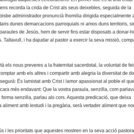
 ens recorda la crida de Crist als seus deixebles, seguida de la
l bisbe administrador pronuncià lhomilia dirigida especialmente 
ris dunes demarcacions parroquials ni amos duns territoris, s
 paraules de Jesús, hem de servir fins estar disposats a donar-hi
altavull, i ha dajudar al pastor a exercir la seva missió, compa
 els nous preveres a la fraternitat sacerdotal, la voluntat de fe
comptar amb els altres i compartir amb alegria la diversitat de d
ssegurà: És lamistat amb Crist i lamor apassionat al poble el qu
I encara més endavant: Que la vostra paraula, senzilla, com parlav
e forma senzilla, parlau als cors. Aquesta predicació, que deixa
a aliment amb lestudi i la pregària, serà vertader aliment que no
 i les prioritats que aquestes mostren en la seva acció pastoral