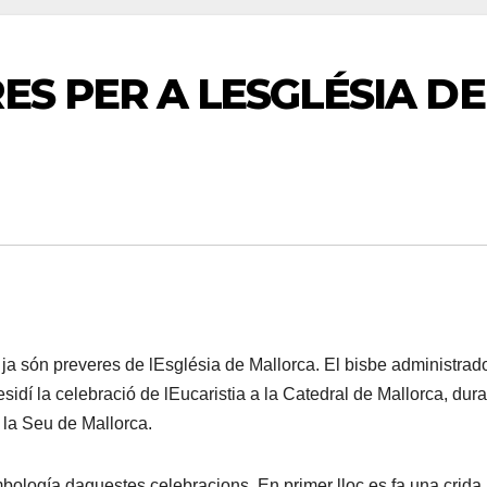
S PER A LESGLÉSIA DE
a són preveres de lEsglésia de Mallorca. El bisbe administrad
sidí la celebració de lEucaristia a la Catedral de Mallorca, dura
a la Seu de Mallorca.
bología daquestes celebracions. En primer lloc es fa una crida