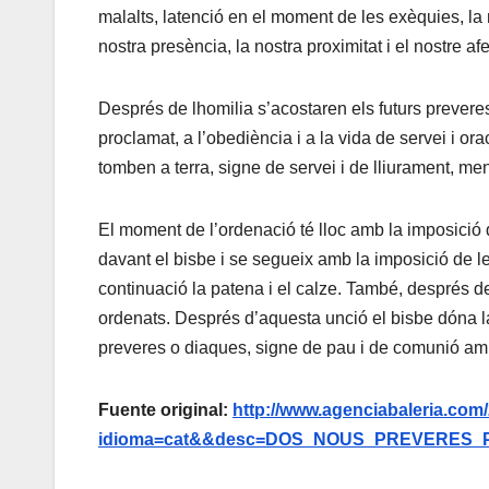
malalts, latenció en el moment de les exèquies, la 
nostra presència, la nostra proximitat i el nostre afe
Després de lhomilia s’acostaren els futurs prevere
proclamat, a l’obediència i a la vida de servei i ora
tomben a terra, signe de servei i de lliurament, me
El moment de l’ordenació té lloc amb la imposició 
davant el bisbe i se segueix amb la imposició de l
continuació la patena i el calze. També, després d
ordenats. Després d’aquesta unció el bisbe dóna l
preveres o diaques, signe de pau i de comunió amb
Fuente original:
http://www.agenciabaleria.com
idioma=cat&&desc=DOS_NOUS_PREVERES_P