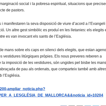
marginació social i la pobresa espiritual, situacions que precise
cte de pastors.
s i manifestaren la seva disposició de viure d’acord a l’Evangeli
ció. Un altre gest simbòlic es produí en les lletanies: els elegits 
ntre es van invocant els sants de l’Església.
de mans sobre els caps en silenci dels elegits, que estan ageno
es vestidures litúrgiques pròpies. Els nous preveres reberen a
e la imposició de les vestidures, són ungides pel bisbe les mans
abraçada de pau als ordenats, que comparteix també amb altre
 l’Església.
/200-ampliar_noticia.php?
ER_A_LESGLÉSIA_DE_MALLORCA&&noticia_id=10204