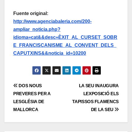
Fuente original:
http://www.agenciabaleria.com/200-
ampliar_noticia.php?
idioma=cat&&desc=ÈXIT_AL_CURSET_SOBR
E_FRANCISCANISME_AL_CONVENT_DELS_
CAPUTXINS&&noticia_id=10200
Navegación
DOS NOUS
LA SEU INAUGURA
PREVERES PER A
LEXPOSICIÓ ELS
de
LESGLÉSIA DE
TAPISSOS FLAMENCS
entradas
MALLORCA
DE LA SEU