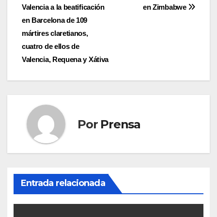
de
Valencia a la beatificación
en Zimbabwe
entradas
en Barcelona de 109
mártires claretianos,
cuatro de ellos de
Valencia, Requena y Xátiva
Por
Prensa
Entrada relacionada