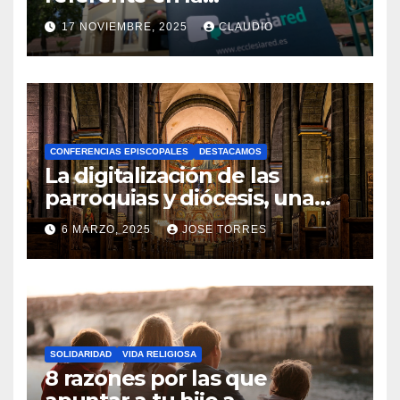
transformación digital
17 NOVIEMBRE, 2025
CLAUDIO
gracias a Ecclesiared
N
O
H
A
CONFERENCIAS EPISCOPALES
DESTACAMOS
Y
La digitalización de las
C
parroquias y diócesis, una
realidad ya para el futuro de
O
6 MARZO, 2025
JOSE TORRES
la Iglesia
M
N
E
O
N
H
T
A
A
SOLIDARIDAD
VIDA RELIGIOSA
Y
8 razones por las que
R
C