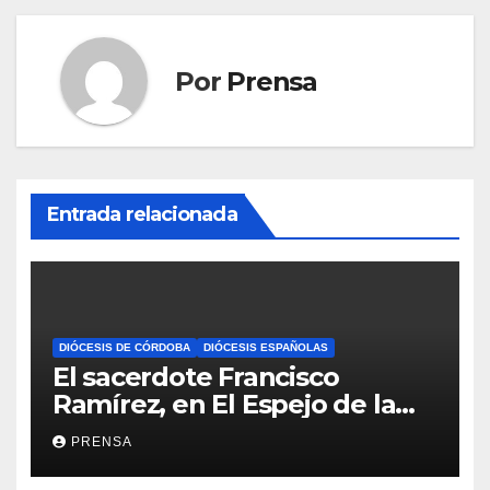
Por
Prensa
Entrada relacionada
DIÓCESIS DE CÓRDOBA
DIÓCESIS ESPAÑOLAS
El sacerdote Francisco
Ramírez, en El Espejo de la
Iglesia
PRENSA