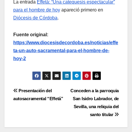
La entrada
Effetá: “Una catequesis espectacular”
para el hombre de hoy
apareció primero en
Diócesis de Córdoba
.
Fuente original:
https://www.diocesisdecordoba.es/noticias/effe
ta-un-auto-sacramental-para-el-hombre-de-
hoy-2
Navegación
Presentación del
Conceden a la parroquia
autosacramental “Effetá”
San Isidro Labrador, de
de
Sevilla, una reliquia del
entradas
santo titular