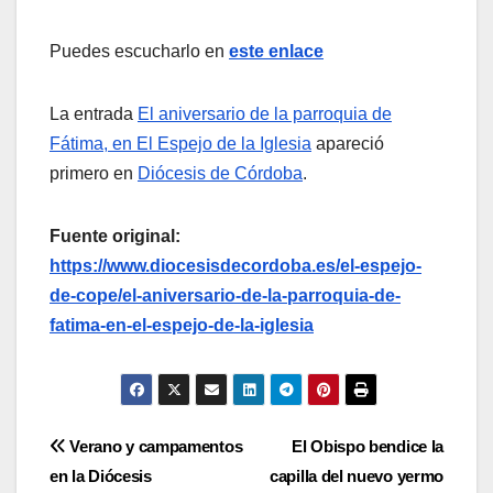
Puedes escucharlo en
este enlace
La entrada
El aniversario de la parroquia de
Fátima, en El Espejo de la Iglesia
apareció
primero en
Diócesis de Córdoba
.
Fuente original:
https://www.diocesisdecordoba.es/el-espejo-
de-cope/el-aniversario-de-la-parroquia-de-
fatima-en-el-espejo-de-la-iglesia
Navegación
Verano y campamentos
El Obispo bendice la
en la Diócesis
capilla del nuevo yermo