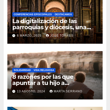
H
A
CONFERENCIAS EPISCOPALES
DESTACAMOS
Y
La digitalización de las
C
parroquias y diócesis, una
realidad ya para el futuro de
O
6 MARZO, 2025
JOSE TORRES
la Iglesia
M
N
E
O
N
H
T
A
A
SOLIDARIDAD
VIDA RELIGIOSA
Y
8 razones por las que
R
C
apuntar a tu hijo a
I
Catequesis
O
O
13 AGOSTO, 2024
MARTA SERRANO
M
S
N
E
O
N