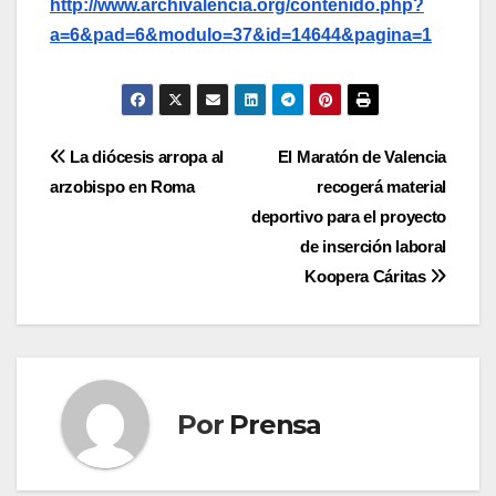
http://www.archivalencia.org/contenido.php?
a=6&pad=6&modulo=37&id=14644&pagina=1
Navegación
La diócesis arropa al
El Maratón de Valencia
arzobispo en Roma
recogerá material
de
deportivo para el proyecto
entradas
de inserción laboral
Koopera Cáritas
Por
Prensa