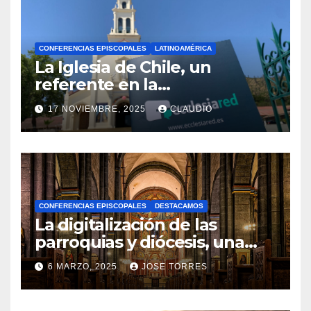
CONFERENCIAS EPISCOPALES
LATINOAMÉRICA
La Iglesia de Chile, un
referente en la
transformación digital
17 NOVIEMBRE, 2025
CLAUDIO
gracias a Ecclesiared
N
O
H
A
CONFERENCIAS EPISCOPALES
DESTACAMOS
Y
La digitalización de las
C
parroquias y diócesis, una
realidad ya para el futuro de
O
6 MARZO, 2025
JOSE TORRES
la Iglesia
M
N
E
O