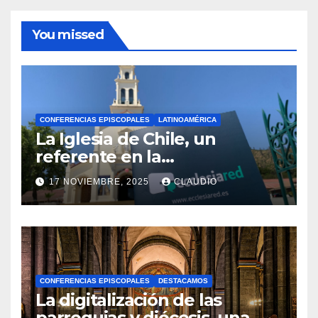
You missed
CONFERENCIAS EPISCOPALES
LATINOAMÉRICA
La Iglesia de Chile, un
referente en la
transformación digital
17 NOVIEMBRE, 2025
CLAUDIO
gracias a Ecclesiared
N
O
H
A
CONFERENCIAS EPISCOPALES
DESTACAMOS
Y
La digitalización de las
C
parroquias y diócesis, una