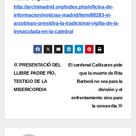
http://archimadrid.org/index.php/oficina-de-
informacion/noticias-madrid/item/88283-el-
arzobispo-presidira-la-tradicional-vigilia-de-la-
inmaculada-en-la-catedral
Navegación
PRESENTACIÓ DEL
El cardenal Cañizares pide
LLIBRE PADRE PÍO,
que la muerte de Rita
de
TESTIGO DE LA
Barberá no sea para la
entradas
MISERICORDIA
división y el
enfrentamiento sino para
la concordia