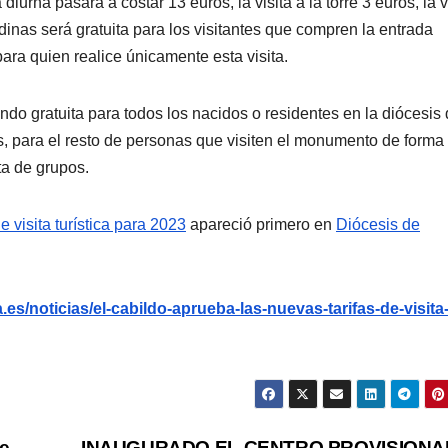
iurna pasará a costar 13 euros, la visita a la torre 3 euros, la v
dinas será gratuita para los visitantes que compren la entrada
para quien realice únicamente esta visita.
endo gratuita para todos los nacidos o residentes en la diócesis
, para el resto de personas que visiten el monumento de forma
ta de grupos.
 visita turística para 2023
apareció primero en
Diócesis de
es/noticias/el-cabildo-aprueba-las-nuevas-tarifas-de-visita
de
INAUGURADO EL CENTRO PROVISIONA