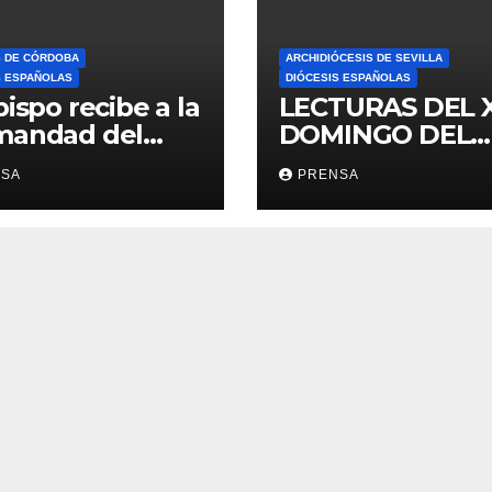
S DE CÓRDOBA
ARCHIDIÓCESIS DE SEVILLA
S ESPAÑOLAS
DIÓCESIS ESPAÑOLAS
bispo recibe a la
LECTURAS DEL 
mandad del
DOMINGO DEL
ario
TIEMPO
NSA
PRENSA
ORDINARIO (A)