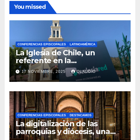
You missed
CONFERENCIAS EPISCOPALES
LATINOAMÉRICA
La Iglesia de Chile, un
referente en la
transformación digital
17 NOVIEMBRE, 2025
CLAUDIO
gracias a Ecclesiared
N
O
H
A
CONFERENCIAS EPISCOPALES
DESTACAMOS
Y
La digitalización de las
C
parroquias y diócesis, una
realidad ya para el futuro de
O