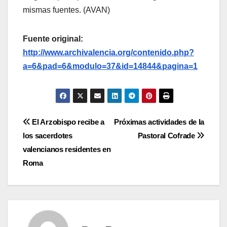
mismas fuentes. (AVAN)
Fuente original:
http://www.archivalencia.org/contenido.php?
a=6&pad=6&modulo=37&id=14844&pagina=1
Navegación
El Arzobispo recibe a
Próximas actividades de la
los sacerdotes
Pastoral Cofrade
de
valencianos residentes en
entradas
Roma