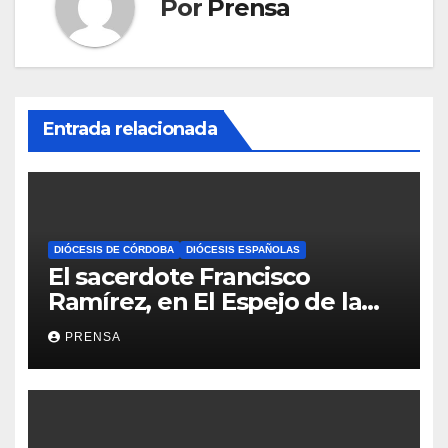
Por
Prensa
Entrada relacionada
DIÓCESIS DE CÓRDOBA
DIÓCESIS ESPAÑOLAS
El sacerdote Francisco
Ramírez, en El Espejo de la
Iglesia
PRENSA