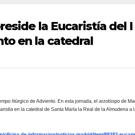
eside la Eucaristía del I
o en la catedral
mpo litúrgico de Adviento. En esta jornada, el arzobispo de Ma
ristía en la catedral de Santa María la Real de la Almudena a 
p/oficina-de-informacion/noticias-madrid/item/88382-eucaris