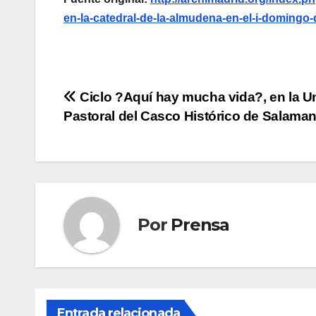
en-la-catedral-de-la-almudena-en-el-i-domingo
Navegación
Ciclo ?Aquí hay mucha vida?, en la U
Pastoral del Casco Histórico de Salama
de
entradas
Por
Prensa
Entrada relacionada