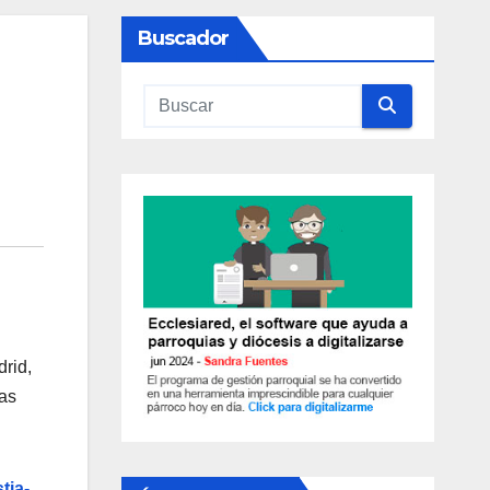
Buscador
drid,
las
tia-