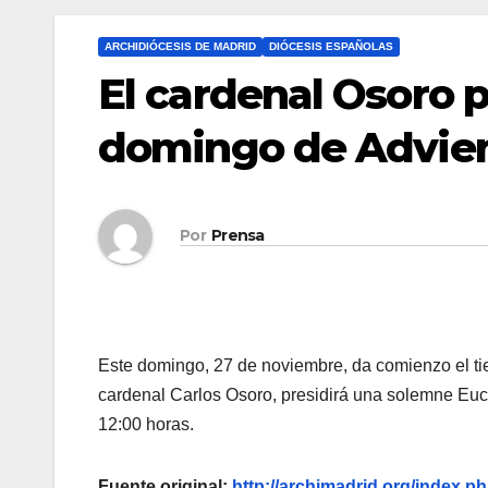
ARCHIDIÓCESIS DE MADRID
DIÓCESIS ESPAÑOLAS
El cardenal Osoro pr
domingo de Advient
Por
Prensa
Este domingo, 27 de noviembre, da comienzo el tie
cardenal Carlos Osoro, presidirá una solemne Euca
12:00 horas.
Fuente original:
http://archimadrid.org/index.ph