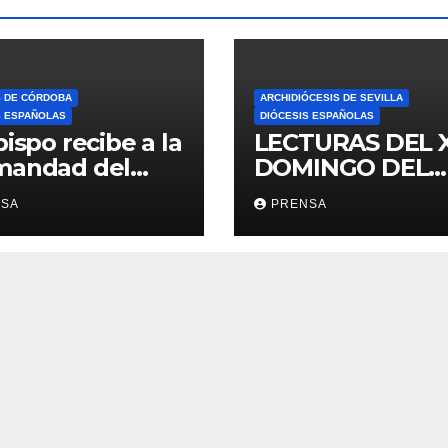
S DE CÓRDOBA
ARCHIDIÓCESIS DE SEVILLA
S ESPAÑOLAS
DIÓCESIS ESPAÑOLAS
bispo recibe a la
LECTURAS DEL 
mandad del
DOMINGO DEL
ario
TIEMPO
NSA
PRENSA
ORDINARIO (A)