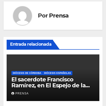
Por
Prensa
Entrada relacionada
DIÓCESIS DE CÓRDOBA
DIÓCESIS ESPAÑOLAS
El sacerdote Francisco
Ramírez, en El Espejo de la
Iglesia
PRENSA