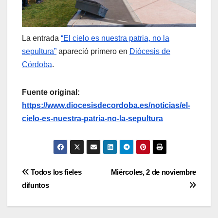
La entrada
“El cielo es nuestra patria, no la
sepultura”
apareció primero en
Diócesis de
Córdoba
.
Fuente original:
https://www.diocesisdecordoba.es/noticias/el-
cielo-es-nuestra-patria-no-la-sepultura
Navegación
Todos los fieles
Miércoles, 2 de noviembre
difuntos
de
entradas