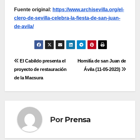
Fuente original:
https://www.archisevilla.org/el-
clero-de-sevilla-celebra-la-fiesta-de-san-juan-
de-avila/
Navegación
El Cabildo presenta el
Homilía de san Juan de
proyecto de restauración
Ávila (11-05-2023)
de
de la Macsura
entradas
Por
Prensa