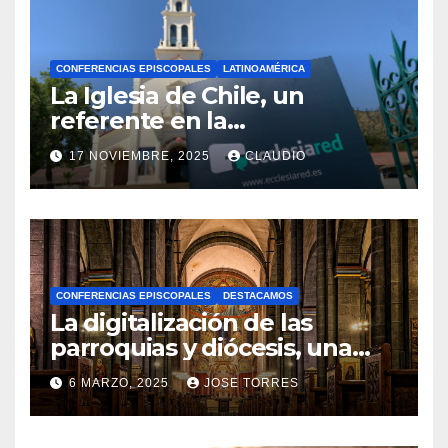
CONFERENCIAS EPISCOPALES
LATINOAMÉRICA
La Iglesia de Chile, un
referente en la
transformación digital
17 NOVIEMBRE, 2025
CLAUDIO
gracias a Ecclesiared
N
O
H
A
CONFERENCIAS EPISCOPALES
DESTACAMOS
Y
La digitalización de las
C
parroquias y diócesis, una
realidad ya para el futuro de
O
6 MARZO, 2025
JOSE TORRES
la Iglesia
M
N
E
O