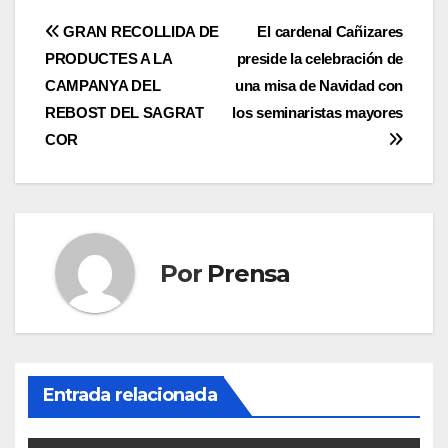
Navegación
GRAN RECOLLIDA DE
El cardenal Cañizares
PRODUCTES A LA
preside la celebración de
de
CAMPANYA DEL
una misa de Navidad con
entradas
REBOST DEL SAGRAT
los seminaristas mayores
COR
Por
Prensa
Entrada relacionada