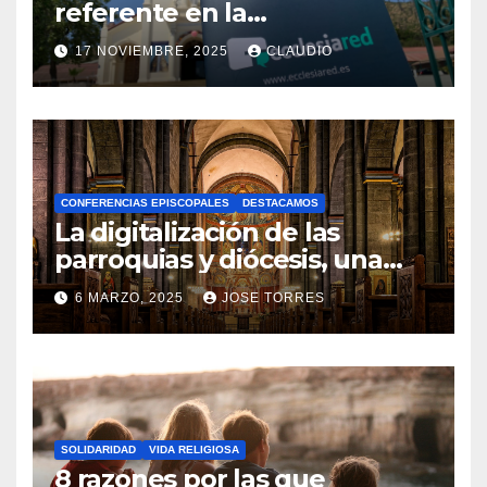
referente en la
transformación digital
17 NOVIEMBRE, 2025
CLAUDIO
gracias a Ecclesiared
N
O
H
A
CONFERENCIAS EPISCOPALES
DESTACAMOS
Y
La digitalización de las
C
parroquias y diócesis, una
realidad ya para el futuro de
O
6 MARZO, 2025
JOSE TORRES
la Iglesia
M
N
E
O
N
H
T
A
A
SOLIDARIDAD
VIDA RELIGIOSA
Y
8 razones por las que
R