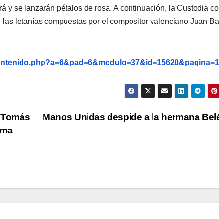
rá y se lanzarán pétalos de rosa. A continuación, la Custodia co
n las letanías compuestas por el compositor valenciano Juan Ba
g/contenido.php?a=6&pad=6&modulo=37&id=15620&pagina=1
o Tomás
Manos Unidas despide a la hermana Be
ima