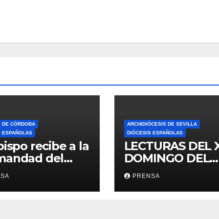
S DE CÓRDOBA
ARCHIDIÓCESIS DE SEVILLA
S ESPAÑOLAS
DIÓCESIS ESPAÑOLAS
bispo recibe a la
LECTURAS DEL 
mandad del
DOMINGO DEL
ario
TIEMPO
NSA
PRENSA
ORDINARIO (A)