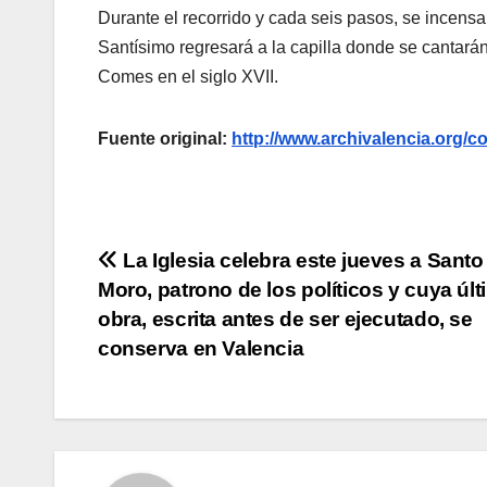
Durante el recorrido y cada seis pasos, se incensa
Santísimo regresará a la capilla donde se cantará
Comes en el siglo XVII.
Fuente original:
http://www.archivalencia.or
Navegación
La Iglesia celebra este jueves a Sant
Moro, patrono de los políticos y cuya últ
de
obra, escrita antes de ser ejecutado, se
entradas
conserva en Valencia