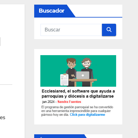
Buscador
l
ces