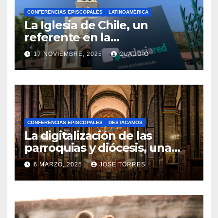
CONFERENCIAS EPISCOPALES
LATINOAMÉRICA
La Iglesia de Chile, un
referente en la
transformación digital
17 NOVIEMBRE, 2025
CLAUDIO
gracias a Ecclesiared
N
O
H
A
CONFERENCIAS EPISCOPALES
DESTACAMOS
Y
La digitalización de las
C
parroquias y diócesis, una
realidad ya para el futuro de
O
6 MARZO, 2025
JOSE TORRES
la Iglesia
M
N
E
O
N
H
T