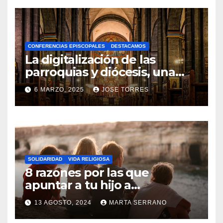
O
H
A
CONFERENCIAS EPISCOPALES
DESTACAMOS
Y
La digitalización de las
C
parroquias y diócesis, una
realidad ya para el futuro de
O
6 MARZO, 2025
JOSE TORRES
la Iglesia
M
N
E
O
N
H
T
A
A
SOLIDARIDAD
VIDA RELIGIOSA
Y
8 razones por las que
R
C
apuntar a tu hijo a
I
Catequesis
O
O
13 AGOSTO, 2024
MARTA SERRANO
M
S
N