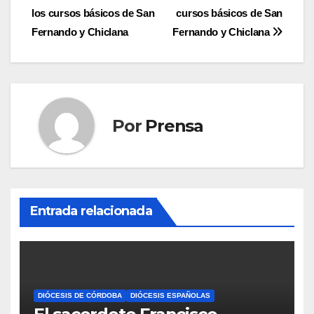
de
los cursos básicos de San
cursos básicos de San
entradas
Fernando y Chiclana
Fernando y Chiclana
Por
Prensa
Entrada relacionada
DIÓCESIS DE CÓRDOBA
DIÓCESIS ESPAÑOLAS