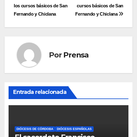
de
los cursos básicos de San
cursos básicos de San
entradas
Fernando y Chiclana
Fernando y Chiclana
Por
Prensa
Entrada relacionada
DIÓCESIS DE CÓRDOBA
DIÓCESIS ESPAÑOLAS