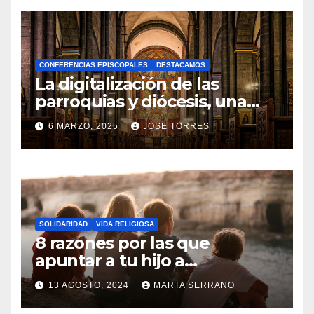
O
H
A
CONFERENCIAS EPISCOPALES
DESTACAMOS
Y
La digitalización de las
C
parroquias y diócesis, una
realidad ya para el futuro de
O
6 MARZO, 2025
JOSE TORRES
la Iglesia
M
N
E
O
N
H
T
A
A
SOLIDARIDAD
VIDA RELIGIOSA
Y
8 razones por las que
R
C
apuntar a tu hijo a
I
Catequesis
O
O
13 AGOSTO, 2024
MARTA SERRANO
M
S
N