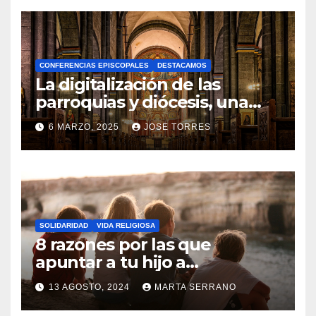
O
H
A
CONFERENCIAS EPISCOPALES
DESTACAMOS
Y
La digitalización de las
C
parroquias y diócesis, una
realidad ya para el futuro de
O
6 MARZO, 2025
JOSE TORRES
la Iglesia
M
N
E
O
N
H
T
A
A
SOLIDARIDAD
VIDA RELIGIOSA
Y
8 razones por las que
R
C
apuntar a tu hijo a
I
Catequesis
O
O
13 AGOSTO, 2024
MARTA SERRANO
M
S
N