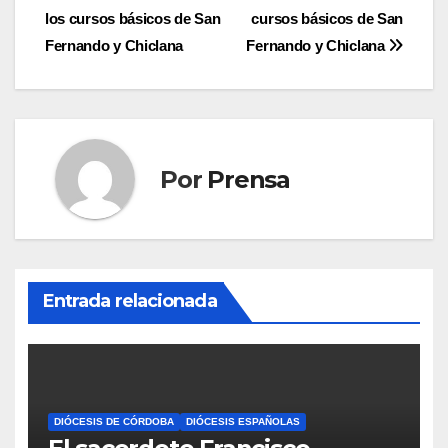
de
los cursos básicos de San
cursos básicos de San
entradas
Fernando y Chiclana
Fernando y Chiclana
Por
Prensa
Entrada relacionada
DIÓCESIS DE CÓRDOBA
DIÓCESIS ESPAÑOLAS