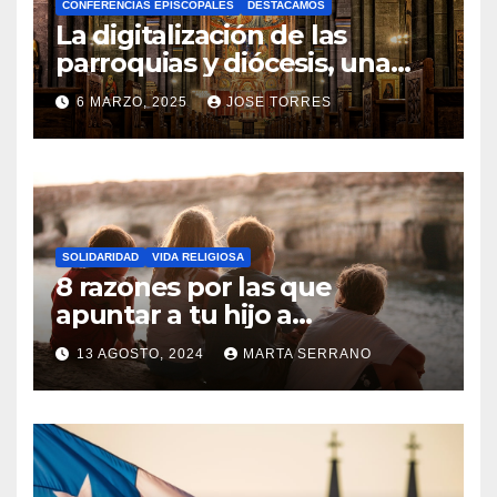
CONFERENCIAS EPISCOPALES
DESTACAMOS
Y
La digitalización de las
C
parroquias y diócesis, una
realidad ya para el futuro de
O
6 MARZO, 2025
JOSE TORRES
la Iglesia
M
N
E
O
N
H
T
A
A
SOLIDARIDAD
VIDA RELIGIOSA
Y
8 razones por las que
R
C
apuntar a tu hijo a
I
Catequesis
O
O
13 AGOSTO, 2024
MARTA SERRANO
M
S
N
E
O
N
H
T
A