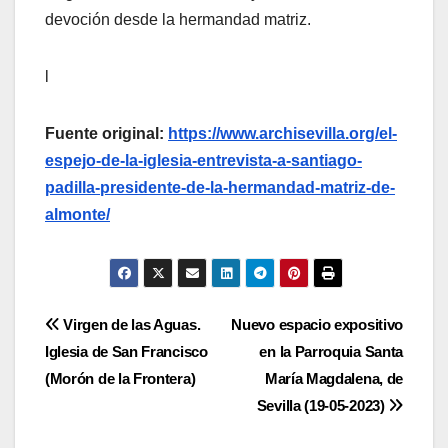
devoción desde la hermandad matriz.
l
Fuente original:
https://www.archisevilla.org/el-
espejo-de-la-iglesia-entrevista-a-santiago-
padilla-presidente-de-la-hermandad-matriz-de-
almonte/
Navegación
Virgen de las Aguas.
Nuevo espacio expositivo
Iglesia de San Francisco
en la Parroquia Santa
de
(Morón de la Frontera)
María Magdalena, de
entradas
Sevilla (19-05-2023)