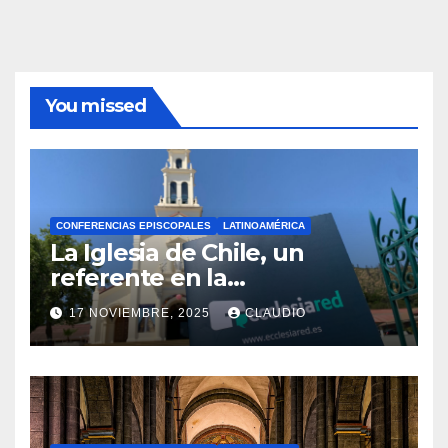
You missed
CONFERENCIAS EPISCOPALES
LATINOAMÉRICA
La Iglesia de Chile, un
referente en la
transformación digital
17 NOVIEMBRE, 2025
CLAUDIO
gracias a Ecclesiared
N
O
H
A