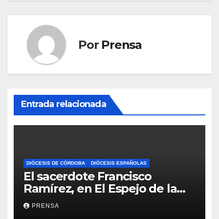
Por
Prensa
Entrada relacionada
DIÓCESIS DE CÓRDOBA
DIÓCESIS ESPAÑOLAS
El sacerdote Francisco
Ramírez, en El Espejo de la
Iglesia
PRENSA