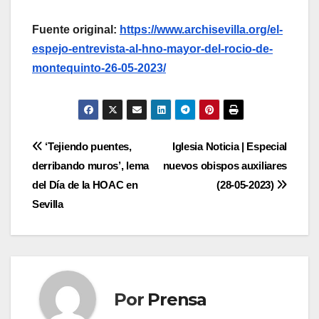
Fuente original:
https://www.archisevilla.org/el-
espejo-entrevista-al-hno-mayor-del-rocio-de-
montequinto-26-05-2023/
Navegación
‘Tejiendo puentes,
Iglesia Noticia | Especial
derribando muros’, lema
nuevos obispos auxiliares
de
del Día de la HOAC en
(28-05-2023)
entradas
Sevilla
Por
Prensa