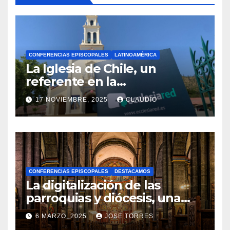
CONFERENCIAS EPISCOPALES
LATINOAMÉRICA
La Iglesia de Chile, un
referente en la
transformación digital
17 NOVIEMBRE, 2025
CLAUDIO
gracias a Ecclesiared
N
O
H
A
CONFERENCIAS EPISCOPALES
DESTACAMOS
Y
La digitalización de las
C
parroquias y diócesis, una
realidad ya para el futuro de
O
6 MARZO, 2025
JOSE TORRES
la Iglesia
M