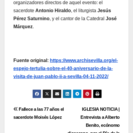
organizadores directos de aquel evento: el
sacerdote
Antonio Hiraldo
, el liturgista
Jesús
Pérez Saturnino
, y el cantor de la Catedral
José
Márquez
.
Fuente original:
https://www.archisevilla.org/el-
espejo-tertulia-sobre-el-40-aniversario-de-la-
visita-de-juan-pablo-ii-a-sevilla-04-11-2022/
Navegación
Fallece a las 77 años el
IGLESIA NOTICIA |
sacerdote Moisés López
Entrevista a Alberto
de
Benito, ecónomo