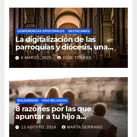
O
H
A
CONFERENCIAS EPISCOPALES
DESTACAMOS
Y
La digitalización de las
C
parroquias y diócesis, una
realidad ya para el futuro de
O
6 MARZO, 2025
JOSE TORRES
la Iglesia
M
N
E
O
N
H
T
A
A
SOLIDARIDAD
VIDA RELIGIOSA
Y
8 razones por las que
R
C
apuntar a tu hijo a
I
Catequesis
O
O
13 AGOSTO, 2024
MARTA SERRANO
M
S
N