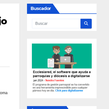
Buscador
jo
ónoma