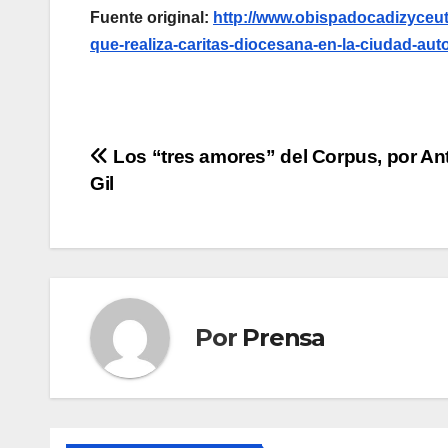
Fuente original:
http://www.obispadocadizyceuta
que-realiza-caritas-diocesana-en-la-ciudad-au
Navegación
Los “tres amores” del Corpus, por An
Gil
de
entradas
Por
Prensa