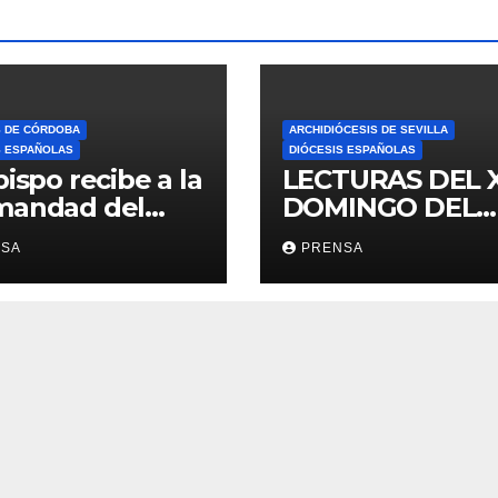
S DE CÓRDOBA
ARCHIDIÓCESIS DE SEVILLA
S ESPAÑOLAS
DIÓCESIS ESPAÑOLAS
bispo recibe a la
LECTURAS DEL 
mandad del
DOMINGO DEL
ario
TIEMPO
NSA
PRENSA
ORDINARIO (A)