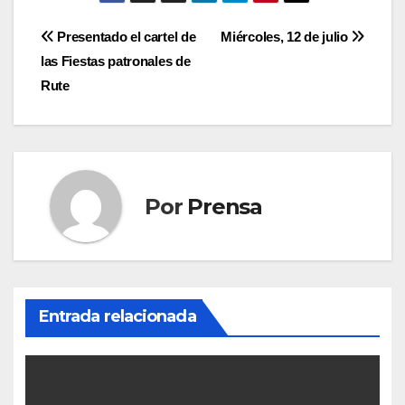
Navegación
Presentado el cartel de
Miércoles, 12 de julio
las Fiestas patronales de
de
Rute
entradas
Por
Prensa
Entrada relacionada