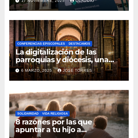
17 NOVIEMBRE, 2025
CLAUDIO
gracias a Ecclesiared
N
O
H
A
CONFERENCIAS EPISCOPALES
DESTACAMOS
Y
La digitalización de las
C
parroquias y diócesis, una
realidad ya para el futuro de
O
6 MARZO, 2025
JOSE TORRES
la Iglesia
M
N
E
O
N
H
T
A
A
SOLIDARIDAD
VIDA RELIGIOSA
Y
8 razones por las que
R
C
apuntar a tu hijo a
I
Catequesis
O