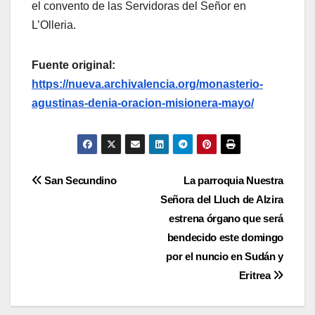
el convento de las Servidoras del Señor en
L’Olleria.
Fuente original:
https://nueva.archivalencia.org/monasterio-
agustinas-denia-oracion-misionera-mayo/
Navegación
San Secundino
La parroquia Nuestra
Señora del Lluch de Alzira
de
estrena órgano que será
entradas
bendecido este domingo
por el nuncio en Sudán y
Eritrea