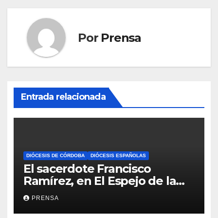
Por
Prensa
Entrada relacionada
DIÓCESIS DE CÓRDOBA
DIÓCESIS ESPAÑOLAS
El sacerdote Francisco
Ramírez, en El Espejo de la
Iglesia
PRENSA