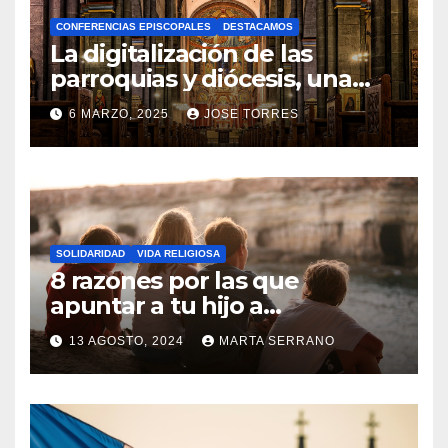
A
CONFERENCIAS EPISCOPALES
DESTACAMOS
Y
La digitalización de las
C
parroquias y diócesis, una
realidad ya para el futuro de
O
6 MARZO, 2025
JOSE TORRES
la Iglesia
M
N
E
O
N
H
T
A
A
SOLIDARIDAD
VIDA RELIGIOSA
Y
8 razones por las que
R
C
apuntar a tu hijo a
I
Catequesis
O
O
13 AGOSTO, 2024
MARTA SERRANO
M
S
N
E
O
N
H
T