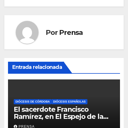
Por
Prensa
Entrada relacionada
DIÓCESIS DE CÓRDOBA
DIÓCESIS ESPAÑOLAS
El sacerdote Francisco
Ramírez, en El Espejo de la
Iglesia
PRENSA