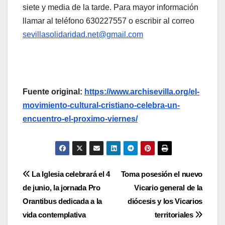
siete y media de la tarde. Para mayor información
llamar al teléfono 630227557 o escribir al correo
sevillasolidaridad.net@gmail.com
Fuente original:
https://www.archisevilla.org/el-
movimiento-cultural-cristiano-celebra-un-
encuentro-el-proximo-viernes/
Navegación
La Iglesia celebrará el 4
Toma posesión el nuevo
de junio, la jornada Pro
Vicario general de la
de
Orantibus dedicada a la
diócesis y los Vicarios
entradas
vida contemplativa
territoriales