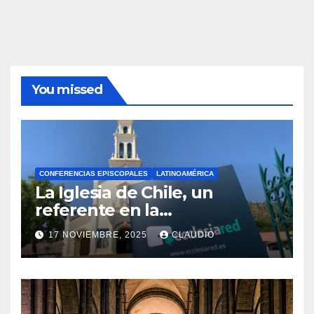
You missed
CONFERENCIAS EPISCOPALES
LATINOAMÉRICA
La Iglesia de Chile, un
referente en la
transformación digital
17 NOVIEMBRE, 2025
CLAUDIO
gracias a Ecclesiared
N
O
H