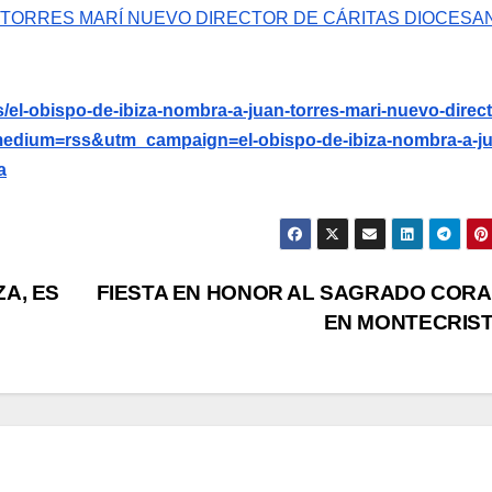
AN TORRES MARÍ NUEVO DIRECTOR DE CÁRITAS DIOCESA
/el-obispo-de-ibiza-nombra-a-juan-torres-mari-nuevo-direct
edium=rss&utm_campaign=el-obispo-de-ibiza-nombra-a-ju
a
ZA, ES
FIESTA EN HONOR AL SAGRADO COR
EN MONTECRIS