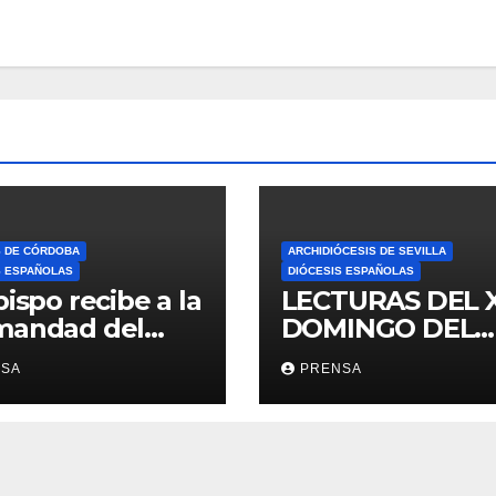
S DE CÓRDOBA
ARCHIDIÓCESIS DE SEVILLA
S ESPAÑOLAS
DIÓCESIS ESPAÑOLAS
bispo recibe a la
LECTURAS DEL 
mandad del
DOMINGO DEL
ario
TIEMPO
NSA
PRENSA
ORDINARIO (A)