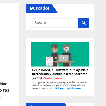
Buscador
nidad
o tras
a,