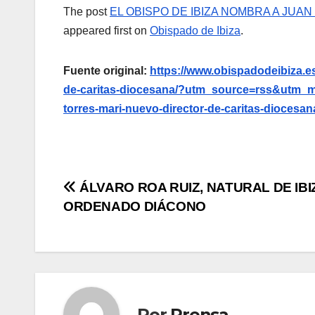
The post
EL OBISPO DE IBIZA NOMBRA A JU
appeared first on
Obispado de Ibiza
.
Fuente original:
https://www.obispadodeibiza.es
de-caritas-diocesana/?utm_source=rss&utm_m
torres-mari-nuevo-director-de-caritas-diocesan
Navegación
ÁLVARO ROA RUIZ, NATURAL DE IBI
ORDENADO DIÁCONO
de
entradas
Por
Prensa