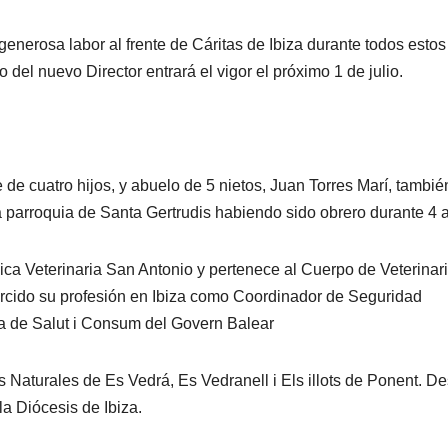
enerosa labor al frente de Cáritas de Ibiza durante todos estos
el nuevo Director entrará el vigor el próximo 1 de julio.
 de cuatro hijos, y abuelo de 5 nietos, Juan Torres Marí, tambié
 parroquia de Santa Gertrudis habiendo sido obrero durante 4 
ínica Veterinaria San Antonio y pertenece al Cuerpo de Veterinar
ercido su profesión en Ibiza como Coordinador de Seguridad
ia de Salut i Consum del Govern Balear
as Naturales de Es Vedrá, Es Vedranell i Els illots de Ponent. D
la Diócesis de Ibiza.