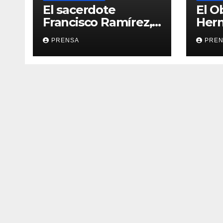
El sacerdote
El O
Francisco Ramírez,
Her
en El Espejo de la
Calv
PRENSA
PRE
Iglesia