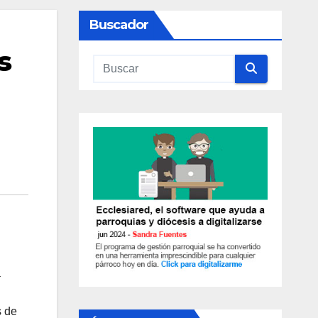
Buscador
s
a
s de