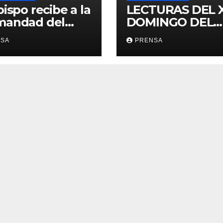
bispo recibe a la
LECTURAS DEL 
mandad del
DOMINGO DEL
ario
TIEMPO
NSA
PRENSA
ORDINARIO (A)