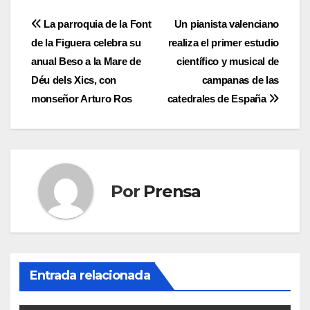
Navegación
La parroquia de la Font
Un pianista valenciano
de la Figuera celebra su
realiza el primer estudio
de
anual Beso a la Mare de
científico y musical de
entradas
Déu dels Xics, con
campanas de las
monseñor Arturo Ros
catedrales de España
Por
Prensa
Entrada relacionada