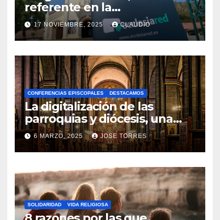
referente en la
transformación digital
17 NOVIEMBRE, 2025
CLAUDIO
gracias a Ecclesiared
N
O
H
A
CONFERENCIAS EPISCOPALES
DESTACAMOS
Y
La digitalización de las
C
parroquias y diócesis, una
realidad ya para el futuro de
O
6 MARZO, 2025
JOSE TORRES
la Iglesia
M
N
E
O
N
H
T
A
A
SOLIDARIDAD
VIDA RELIGIOSA
Y
8 razones por las que
R