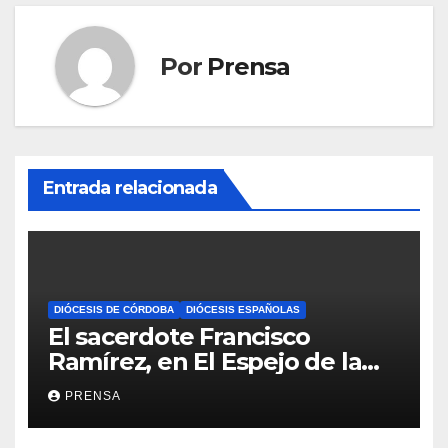
Por
Prensa
Entrada relacionada
DIÓCESIS DE CÓRDOBA
DIÓCESIS ESPAÑOLAS
El sacerdote Francisco
Ramírez, en El Espejo de la
Iglesia
PRENSA