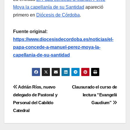
Moya la capellanía de su Santidad
apareció
primero en
Diócesis de Córdoba
.
Fuente original:
https://www.diocesisdecordoba.es/noticias/el-
papa-concede-a-manuel-perez-moya-la-
capellania-de-su-santidad
Navegación
Adrián Ríos, nuevo
Clausurado el curso de
delegado de Pastoral y
lectura “Evangelii
de
Personal del Cabildo
Gaudium”
entradas
Catedral