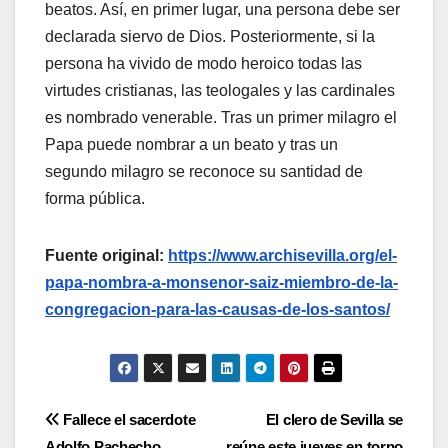
beatos. Así, en primer lugar, una persona debe ser
declarada siervo de Dios. Posteriormente, si la
persona ha vivido de modo heroico todas las
virtudes cristianas, las teologales y las cardinales
es nombrado venerable. Tras un primer milagro el
Papa puede nombrar a un beato y tras un
segundo milagro se reconoce su santidad de
forma pública.
Fuente original:
https://www.archisevilla.org/el-
papa-nombra-a-monsenor-saiz-miembro-de-la-
congregacion-para-las-causas-de-los-santos/
Navegación
Fallece el sacerdote
El clero de Sevilla se
Adolfo Pachecho
reúne este jueves en torno