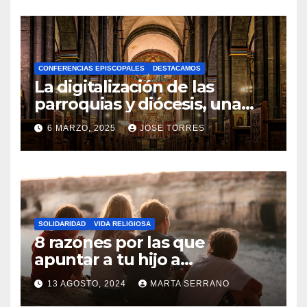
O
H
A
CONFERENCIAS EPISCOPALES
DESTACAMOS
Y
La digitalización de las
C
parroquias y diócesis, una
realidad ya para el futuro de
O
6 MARZO, 2025
JOSE TORRES
la Iglesia
M
N
E
O
N
H
T
A
A
SOLIDARIDAD
VIDA RELIGIOSA
Y
8 razones por las que
R
C
apuntar a tu hijo a
I
Catequesis
O
O
13 AGOSTO, 2024
MARTA SERRANO
M
S
N